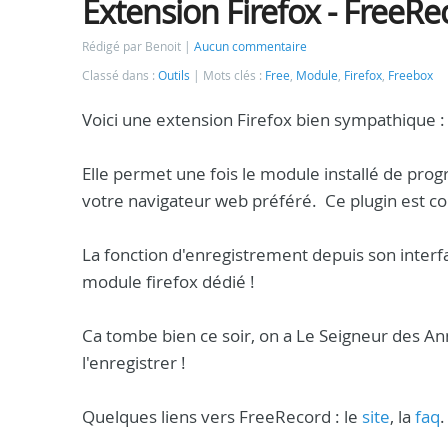
Extension Firefox - FreeRe
Rédigé par Benoit
Aucun commentaire
Classé dans :
Outils
Mots clés :
Free
,
Module
,
Firefox
,
Freebox
Voici une extension Firefox bien sympathique 
Elle permet une fois le module installé de pr
votre navigateur web préféré. Ce plugin est co
La fonction d'enregistrement depuis son interfa
module firefox dédié !
Ca tombe bien ce soir, on a Le Seigneur des Ann
l'enregistrer !
Quelques liens vers FreeRecord : le
site
, la
faq
.