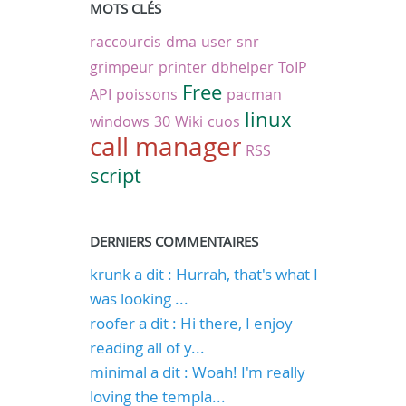
MOTS CLÉS
raccourcis
dma
user
snr
grimpeur
printer
dbhelper
ToIP
Free
API
poissons
pacman
linux
windows
30
Wiki
cuos
call manager
RSS
script
DERNIERS COMMENTAIRES
krunk a dit : Hurrah, that's what I
was looking ...
roofer a dit : Hi there, I enjoy
reading all of y...
minimal a dit : Woah! I'm really
loving the templa...