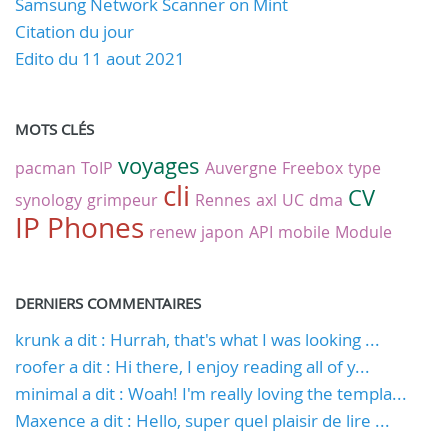
Samsung Network Scanner on Mint
Citation du jour
Edito du 11 aout 2021
MOTS CLÉS
voyages
pacman
ToIP
Auvergne
Freebox
type
cli
CV
synology
grimpeur
Rennes
axl
UC
dma
IP Phones
renew
japon
API
mobile
Module
DERNIERS COMMENTAIRES
krunk a dit : Hurrah, that's what I was looking ...
roofer a dit : Hi there, I enjoy reading all of y...
minimal a dit : Woah! I'm really loving the templa...
Maxence a dit : Hello, super quel plaisir de lire ...