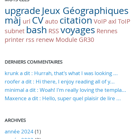
upgrade
Jeux Géographiques
màj
CV
citation
url
auto
VoIP
axl
ToIP
bash
voyages
subnet
RSS
Rennes
printer
rss
renew
Module
GR30
DERNIERS COMMENTAIRES
krunk a dit : Hurrah, that's what I was looking ...
roofer a dit : Hi there, I enjoy reading all of y...
minimal a dit : Woah! I'm really loving the templa...
Maxence a dit : Hello, super quel plaisir de lire ...
ARCHIVES
année 2024
(1)